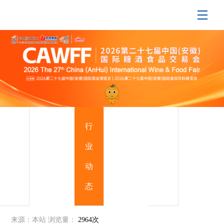
展
行
支
会
业
持
快
动
媒
讯
态
体
来源：本站
浏览量：
2964次