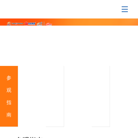
参
为
我
观
何
要
指
参
参
南
观
观