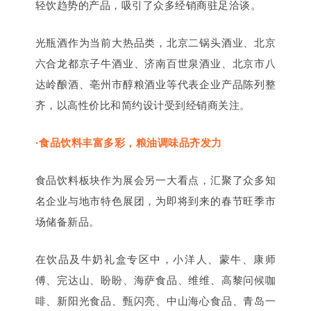
轻饮趋势的产品，吸引了众多经销商驻足洽谈。
光瓶酒作为当前大热品类，北京二锅头酒业、北京
六合龙都京子牛酒业、济南百世泉酒业、北京市八
达岭酿酒、亳州市醇粮酒业等代表企业产品陈列整
齐，以高性价比和简约设计受到经销商关注。
·食品饮料丰富多彩，粮油调味品齐发力
食品饮料板块作为展会另一大看点，汇聚了众多知
名企业与地市特色展团，为即将到来的春节旺季市
场储备新品。
在饮品及牛奶礼盒专区中，
小洋人
、蒙牛、康师
傅、完达山、盼盼、海萨食品、维维、高黎问候咖
啡、新阳光食品、甄闪亮、中山海心食品、青岛一