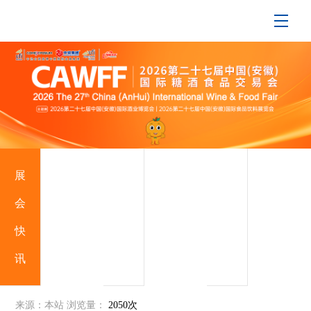
展
行
支
会
业
持
快
动
媒
讯
态
体
来源：本站
浏览量：
2050次